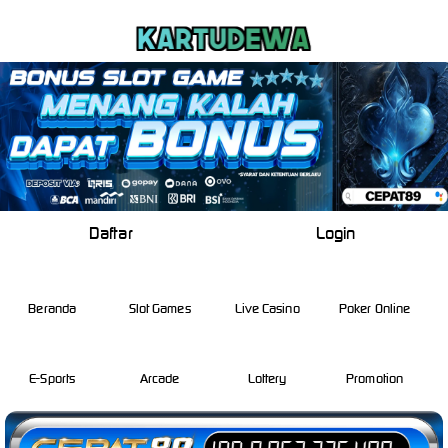
Daftar
Login
Beranda
Slot Games
Live Casino
Poker Online
E-Sports
Arcade
Lottery
Promotion