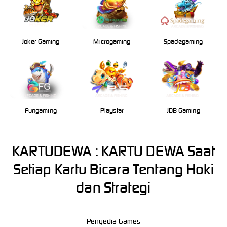
Joker Gaming
Microgaming
Spadegaming
Fungaming
Playstar
JDB Gaming
KARTUDEWA : KARTU DEWA Saat
Setiap Kartu Bicara Tentang Hoki
dan Strategi
Penyedia Games