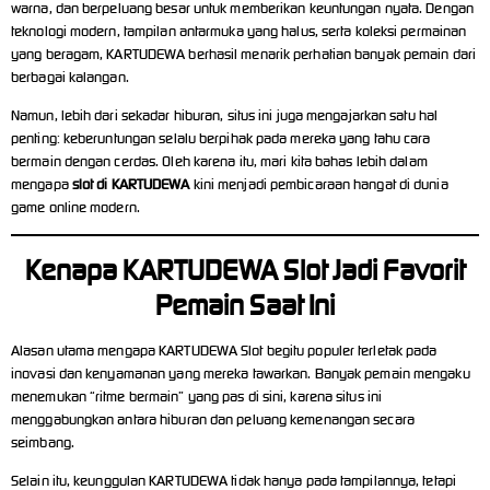
warna, dan berpeluang besar untuk memberikan keuntungan nyata. Dengan
teknologi modern, tampilan antarmuka yang halus, serta koleksi permainan
yang beragam, KARTUDEWA berhasil menarik perhatian banyak pemain dari
berbagai kalangan.
Namun, lebih dari sekadar hiburan, situs ini juga mengajarkan satu hal
penting: keberuntungan selalu berpihak pada mereka yang tahu cara
bermain dengan cerdas. Oleh karena itu, mari kita bahas lebih dalam
mengapa
slot di KARTUDEWA
kini menjadi pembicaraan hangat di dunia
game online modern.
Kenapa KARTUDEWA Slot Jadi Favorit
Pemain Saat Ini
Alasan utama mengapa
KARTUDEWA
Slot begitu populer terletak pada
inovasi dan kenyamanan yang mereka tawarkan. Banyak pemain mengaku
menemukan “ritme bermain” yang pas di sini, karena situs ini
menggabungkan antara hiburan dan peluang kemenangan secara
seimbang.
Selain itu, keunggulan KARTUDEWA tidak hanya pada tampilannya, tetapi